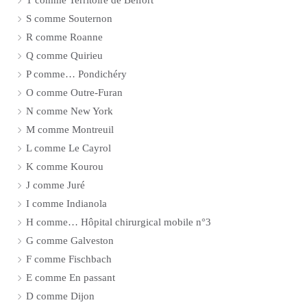
T comme Territoire de Belfort
S comme Souternon
R comme Roanne
Q comme Quirieu
P comme… Pondichéry
O comme Outre-Furan
N comme New York
M comme Montreuil
L comme Le Cayrol
K comme Kourou
J comme Juré
I comme Indianola
H comme… Hôpital chirurgical mobile n°3
G comme Galveston
F comme Fischbach
E comme En passant
D comme Dijon