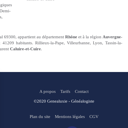
ogiques
-Demi-
s
,
tal 69300, appartient au département
Rhône
et à la région
Auvergne-
 41209 habitants. Rillieux-la-Pape, Villeurbanne, Lyon, Tassin-la-
ourent
Caluire-et-Cuire
.
A propos
Tarifs
Contact
©2020 Genealuxie - Généalogiste
Plan du site
Mentions légales
CGV