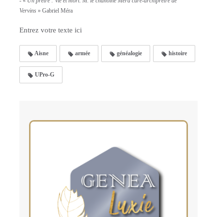
- «
Un prêtre : Vie et mort. M. le chanoine Méra curé-archiprêtre de
Vervins
» Gabriel Méra
Entrez votre texte ici
Aisne
armée
généalogie
histoire
UPro-G