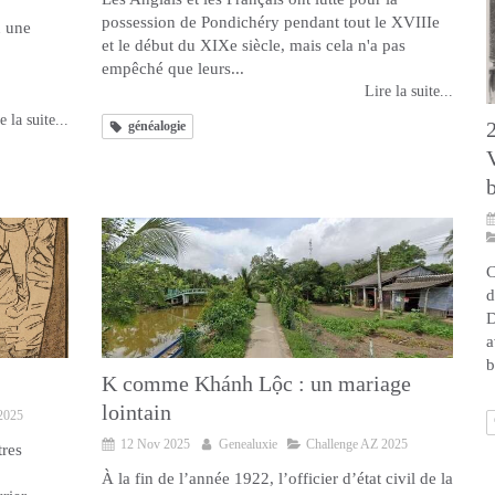
possession de Pondichéry pendant tout le XVIIIe
u une
et le début du XIXe siècle, mais cela n'a pas
empêché que leurs...
Lire la suite...
e la suite...
généalogie
C
d
D
a
b
K comme Khánh Lộc : un mariage
lointain
2025
12 Nov 2025
Genealuxie
Challenge AZ 2025
tres
À la fin de l’année 1922, l’officier d’état civil de la