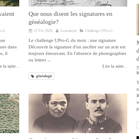
vaient
Que nous disent les signatures en
généalogie?
ro-G
12 Fév 2026
Genealuxie
Challenge UPro-G
que
Le challenge UPro-G du mois : une signature
ues dans
Découvrir la signature d'un ancêtre sur un acte est
, il
toujours émouvant. En l'absence de photographies
ou lettres ...
e la suite...
Lire la suite...
généalogie
T
u
R
s
p