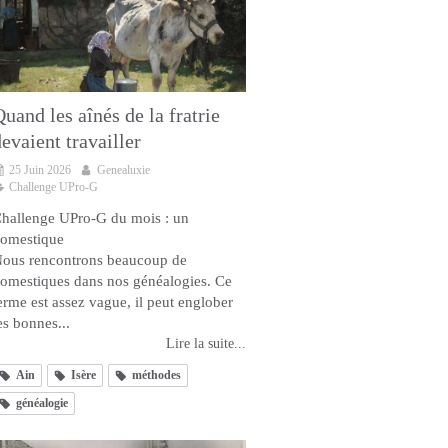
uand les aînés de la fratrie
evaient travailler
25 Juin 2026
Genealuxie
Challenge UPro-G
hallenge UPro-G du mois : un
omestique
ous rencontrons beaucoup de
omestiques dans nos généalogies. Ce
erme est assez vague, il peut englober
es bonnes...
Lire la suite...
Ain
Isère
méthodes
généalogie