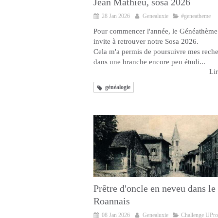
Jean Mathieu, sosa 2026
28 Jan 2026
Genealuxie
#geneatheme
Pour commencer l'année, le Généathème
invite à retrouver notre Sosa 2026.
Cela m'a permis de poursuivre mes rech
dans une branche encore peu étudi...
Lir
généalogie
Prêtre d'oncle en neveu dans le
Roannais
08 Jan 2026
Genealuxie
Challenge UPr