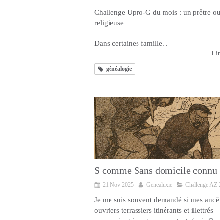
Challenge Upro-G du mois : un prêtre o
religieuse
En bref :
Dans certaines famille...
Lir
généalogie
S comme Sans domicile connu
21 Nov 2025
Genealuxie
Challenge AZ 
Je me suis souvent demandé si mes ancê
ouvriers terrassiers itinérants et illettrés