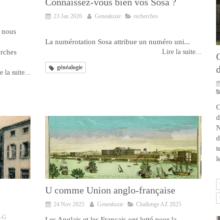
Connaissez-vous bien vos Sosa ?
23 Jan 2026
Genealuxie
recherches
 nous
En bref : Les numéros Sosa, à quoi ça sert ?
La numérotation Sosa attribue un numéro uni...
erches
Lire la suite...
Q
d
généalogie
e la suite...
C
d
N
d
t
l
U comme Union anglo-française
24 Nov 2025
Genealuxie
Challenge AZ 2025
o-G
Les Anglais et les Français ont lutté pour la