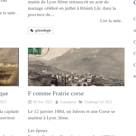
rier
mairie de Lyon 6ème retranscrit un acte de
mariage célébré en juillet à Khánh Lộc dans la
e la suite...
province de...
C
Lire la suite...
r
généalogie
C
C
C
#
que
F comme Fratrie corse
2025
06 Nov 2025
Genealuxie
Challenge AZ 2025
a capitale
Le 12 janvier 1884, un Isérois et une Corse se
’environ
marient à Lyon 3ème.
Les époux