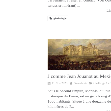
parvenaient à rester en contact. (voir Ouv
terrassier itinérant) ...
Lir
généalogie
J comme Jean Jouanot au Mexi
11 Nov 2025
Genealuxie
Challenge AZ 
Sous le Second Empire, Morlaàs, qui fut l
historique du Béarn, est un gros bourg d
1600 habitants. Située à une douzaine de
kilomètres de P...