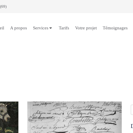
(69)
eil
A propos
Services
Tarifs
Votre projet
Témoignages
R
D