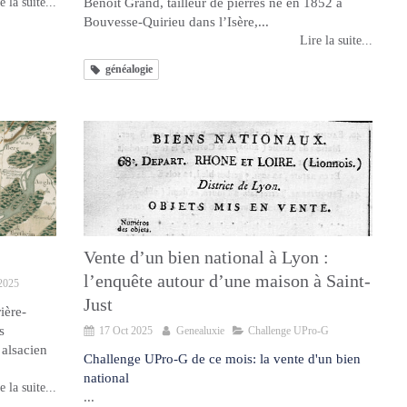
e la suite...
Benoit Grand, tailleur de pierres né en 1852 à
Bouvesse-Quirieu dans l’Isère,...
Lire la suite...
généalogie
Vente d’un bien national à Lyon :
l’enquête autour d’une maison à Saint-
2025
Just
ière-
s
17 Oct 2025
Genealuxie
Challenge UPro-G
 alsacien
Challenge UPro-G de ce mois: la vente d'un bien
national
e la suite...
...