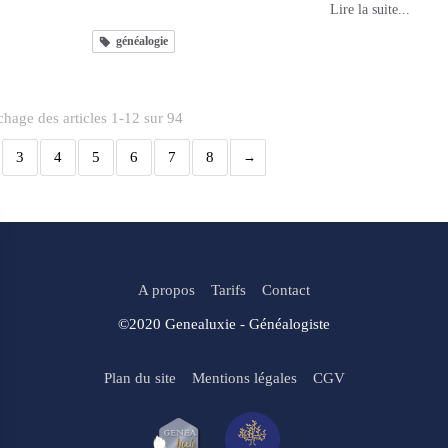
Lire la suite...
généalogie
chage des articles 1-12 sur 94
3
4
5
6
7
8
A propos
Tarifs
Contact
©2020 Genealuxie - Généalogiste
Plan du site
Mentions légales
CGV