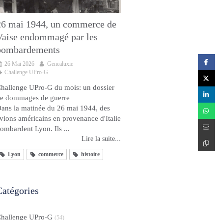
26 mai 1944, un commerce de
Vaise endommagé par les
bombardements
26 Mai 2026
Genealuxie
Challenge UPro-G
hallenge UPro-G du mois: un dossier
e dommages de guerre
ans la matinée du 26 mai 1944, des
vions américains en provenance d'Italie
ombardent Lyon. Ils ...
Lire la suite...
Lyon
commerce
histoire
Catégories
hallenge UPro-G
(54)