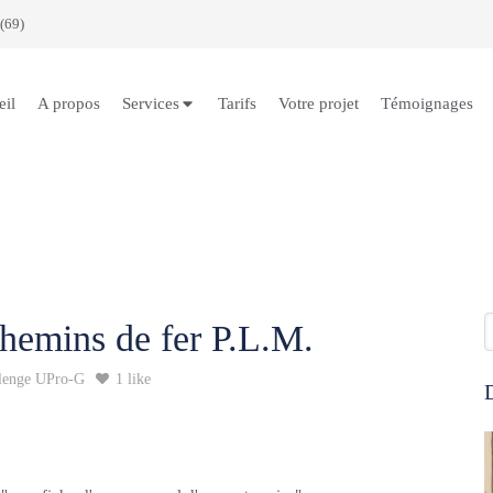
(69)
eil
A propos
Services
Tarifs
Votre projet
Témoignages
R
hemins de fer P.L.M.
lenge UPro-G
1 like
D