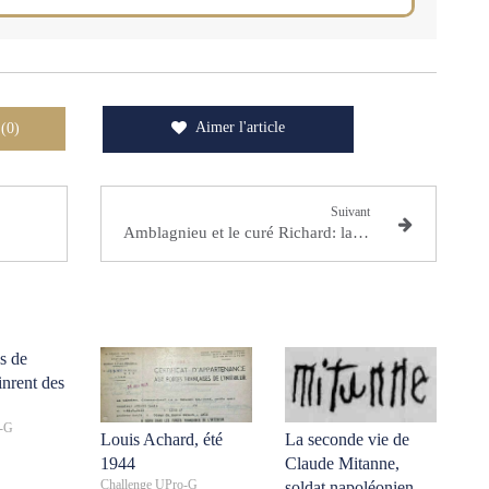
Aimer l'article
 (0)
Suivant
Amblagnieu et le curé Richard: la vie d'une paroisse sous l'Ancien Régime vue par son prêtre
es de
inrent des
o-G
Louis Achard, été
La seconde vie de
1944
Claude Mitanne,
Challenge UPro-G
soldat napoléonien