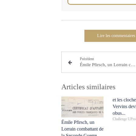
Lire les commentaires
Précédent
Émile Pfirsch, un Lorrain combattant de la Seconde Guerre mondiale
Articles similaires
et les cloch
Vervins dev
obus...
Challenge UPr
Émile Pfirsch, un
Lorrain combattant de
la Seconde Guerre