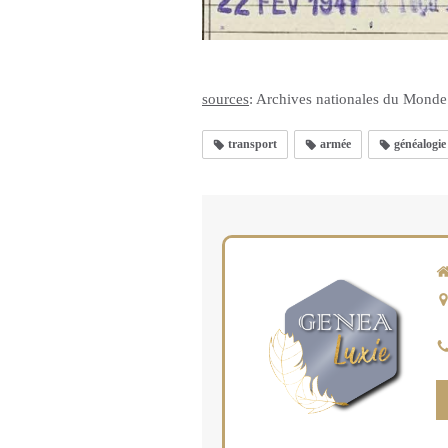
sources
: Archives nationales du Monde
transport
armée
généalogie