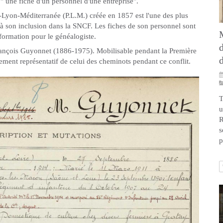
" une fiche d'un personnel d'une entreprise".
Lyon-Méditerranée (P.L.M.) créée en 1857 est l'une des plus
'à son inclusion dans la SNCF. Les fiches de son personnel sont
nformation pour le généalogiste.
 François Guyonnet (1886-1975). Mobilisable pendant la Première
ement représentatif de celui des cheminots pendant ce conflit.
T
u
R
s
p