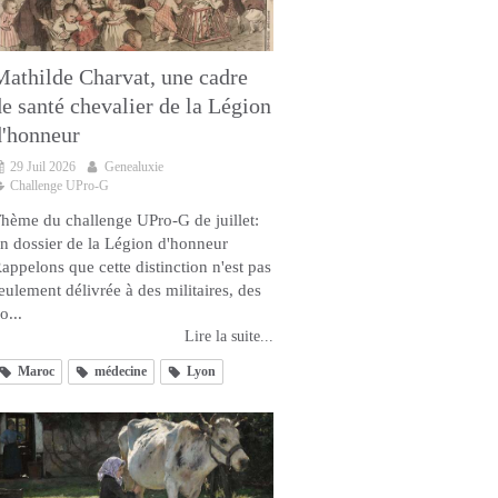
Mathilde Charvat, une cadre
de santé chevalier de la Légion
d'honneur
29 Juil 2026
Genealuxie
Challenge UPro-G
hème du challenge UPro-G de juillet:
n dossier de la Légion d'honneur
appelons que cette distinction n'est pas
eulement délivrée à des militaires, des
o...
Lire la suite...
Maroc
médecine
Lyon