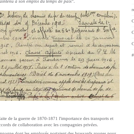
aintenu à son emploi du temps de paix
".
r
C
C
C
#
faite de la guerre de 1870-1871 l'importance des transports et
accords de collaboration avec les compagnies privées.
mpagne dont les employés portaient des brassards rouges pour