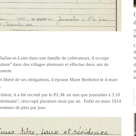
Q
d
C
d
aône-et-Loire dans une famille de cultivateurs, il occupe
N
lture" dans des villages alentours et effectue deux ans de
d
nterie.
t
l
 libéré de ses obligations, il épouse Marie Berthelot le 4 mars
e.
cédent, il a été recruté par le P.L.M. en tant que journalier à 3,10
"intérimaire", réoccupé plusieurs mois par an. Enfin en mars 1914
centimes de plus par jour.