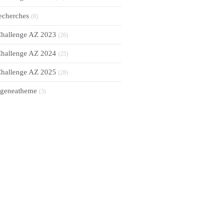
echerches
(8)
hallenge AZ 2023
(26)
hallenge AZ 2024
(25)
hallenge AZ 2025
(28)
geneatheme
(3)