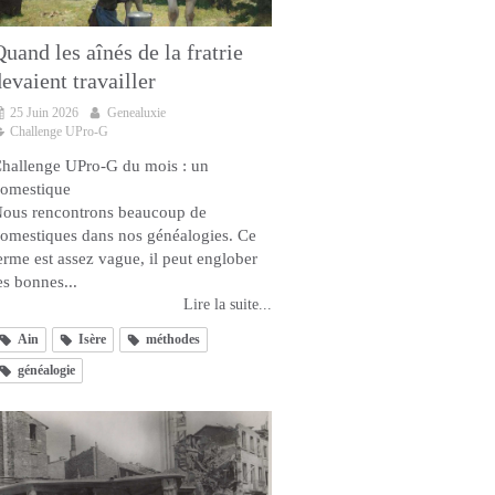
uand les aînés de la fratrie
evaient travailler
25 Juin 2026
Genealuxie
Challenge UPro-G
hallenge UPro-G du mois : un
omestique
ous rencontrons beaucoup de
omestiques dans nos généalogies. Ce
erme est assez vague, il peut englober
es bonnes...
Lire la suite...
Ain
Isère
méthodes
généalogie