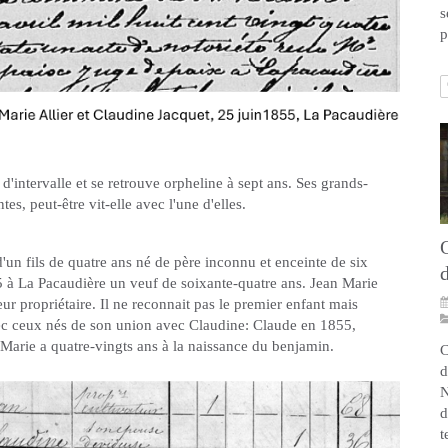
s
p
'intervalle et se retrouve orpheline à sept ans. Ses grands-
tes, peut-être vit-elle avec l'une d'elles.
Q
d'un fils de quatre ans né de père inconnu et enceinte de six
d
5 à La Pacaudière un veuf de soixante-quatre ans. Jean Marie
ur propriétaire. Il ne reconnait pas le premier enfant mais
vec ceux nés de son union avec Claudine: Claude en 1855,
Marie a quatre-vingts ans à la naissance du benjamin.
C
d
N
d
t