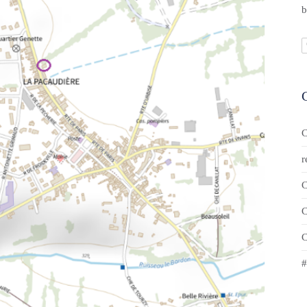
b
C
r
C
C
C
#