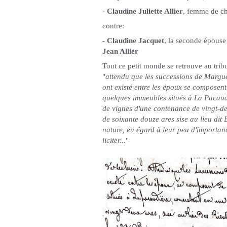
-
Claudine Juliette Allier
, femme de c
contre:
-
Claudine Jacquet
, la seconde épouse 
Jean Allier
Tout ce petit monde se retrouve au trib
"
attendu que les successions de Margue
ont existé entre les époux se composen
quelques immeubles situés à La Pacaudi
de vignes d'une contenance de vingt-deu
de soixante douze ares sise au lieu di
nature, eu égard à leur peu d'importance
liciter..
."