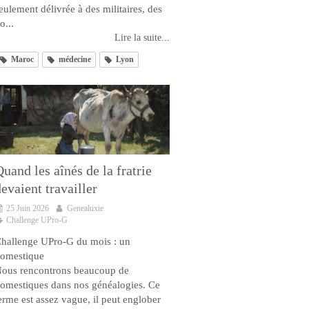
eulement délivrée à des militaires, des
o...
Lire la suite...
Maroc
médecine
Lyon
uand les aînés de la fratrie
evaient travailler
25 Juin 2026
Genealuxie
Challenge UPro-G
hallenge UPro-G du mois : un
omestique
ous rencontrons beaucoup de
omestiques dans nos généalogies. Ce
erme est assez vague, il peut englober