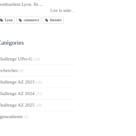
ombardent Lyon. Ils ...
Lire la suite...
Lyon
commerce
histoire
Catégories
hallenge UPro-G
(54)
echerches
(8)
hallenge AZ 2023
(26)
hallenge AZ 2024
(25)
hallenge AZ 2025
(28)
geneatheme
(3)