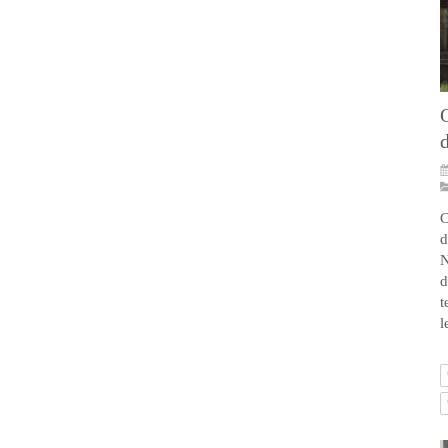
Q
d
C
d
N
d
t
l