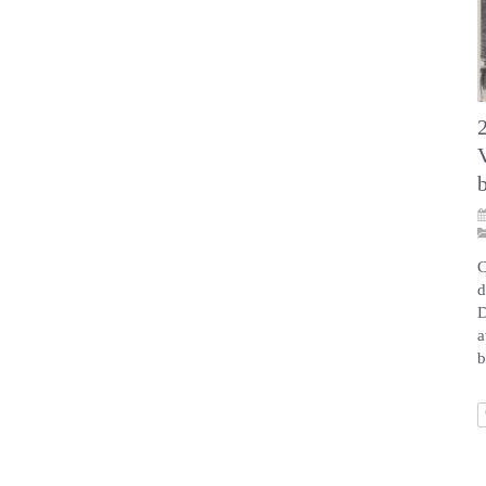
C
d
D
a
b