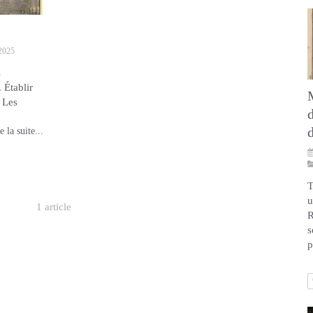
2025
s
 Établir
 Les
e la suite...
T
u
1 article
R
s
p