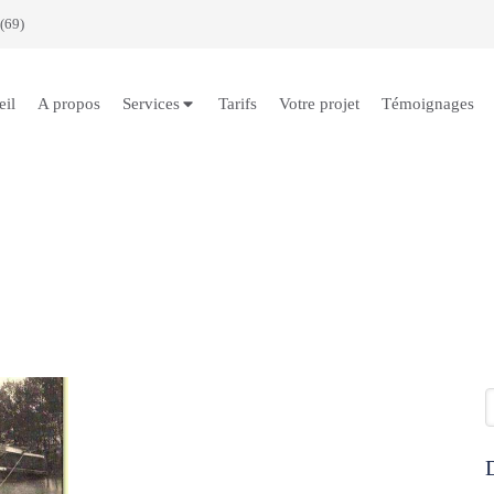
(69)
eil
A propos
Services
Tarifs
Votre projet
Témoignages
R
D