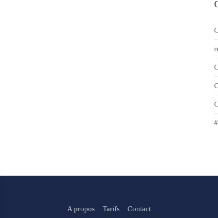
C
r
C
C
C
#
A propos
Tarifs
Contact