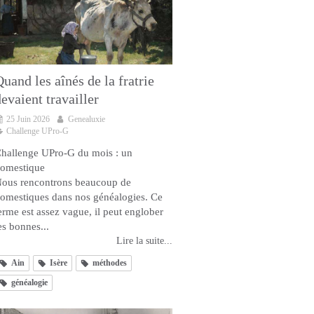
uand les aînés de la fratrie
evaient travailler
25 Juin 2026
Genealuxie
Challenge UPro-G
hallenge UPro-G du mois : un
omestique
ous rencontrons beaucoup de
omestiques dans nos généalogies. Ce
erme est assez vague, il peut englober
es bonnes...
Lire la suite...
Ain
Isère
méthodes
généalogie