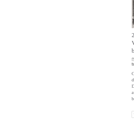
C
d
D
a
b