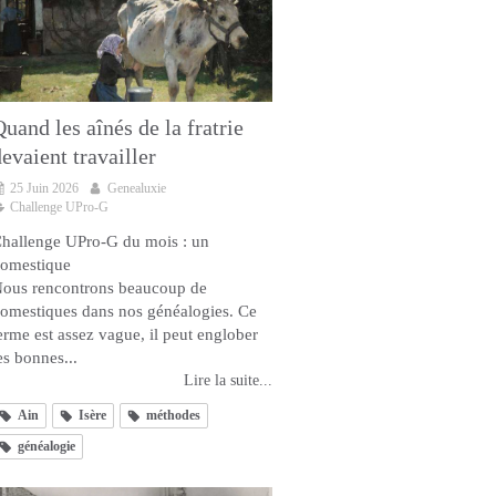
uand les aînés de la fratrie
evaient travailler
25 Juin 2026
Genealuxie
Challenge UPro-G
hallenge UPro-G du mois : un
omestique
ous rencontrons beaucoup de
omestiques dans nos généalogies. Ce
erme est assez vague, il peut englober
es bonnes...
Lire la suite...
Ain
Isère
méthodes
généalogie