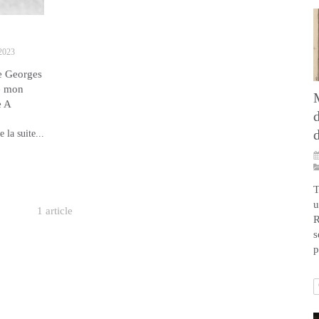
2023
e Georges
e mon
e A
e la suite...
T
u
1 article
R
s
p