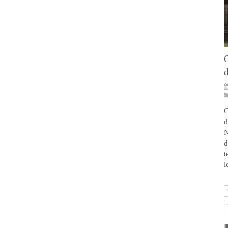
Q
d
C
d
N
d
t
l