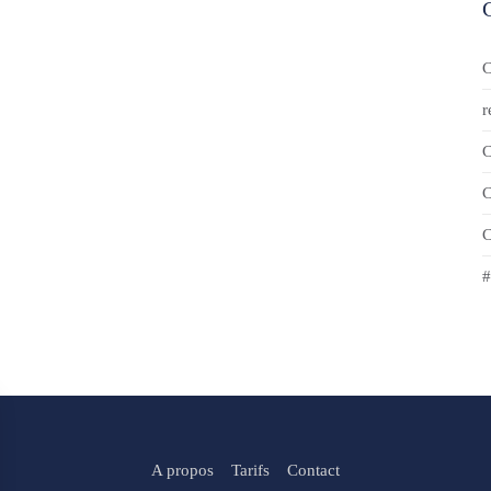
C
r
C
C
C
#
A propos
Tarifs
Contact