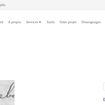
(69)
eil
A propos
Services
Tarifs
Votre projet
Témoignages
R
D